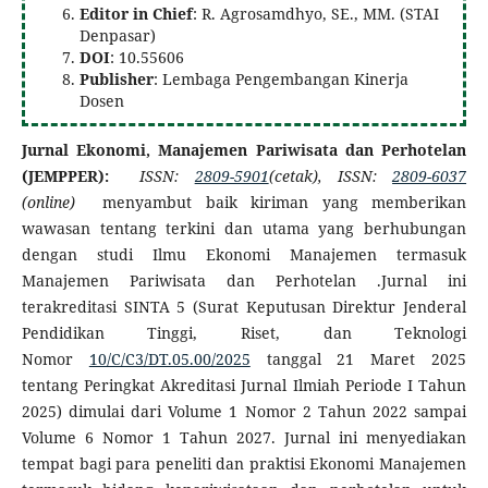
Editor in Chief
: R. Agrosamdhyo, SE., MM. (STAI
Denpasar)
DOI
: 10.55606
Publisher
: Lembaga Pengembangan Kinerja
Dosen
Jurnal Ekonomi, Manajemen Pariwisata dan Perhotelan
(JEMPPER):
ISSN:
2809-5901
(cetak), ISSN:
2809-6037
(online)
menyambut baik kiriman yang memberikan
wawasan tentang terkini dan utama yang berhubungan
dengan studi Ilmu Ekonomi Manajemen termasuk
Manajemen Pariwisata dan Perhotelan .Jurnal ini
terakreditasi SINTA 5 (Surat Keputusan Direktur Jenderal
Pendidikan Tinggi, Riset, dan Teknologi
Nomor
10/C/C3/DT.05.00/2025
tanggal 21 Maret 2025
tentang Peringkat Akreditasi Jurnal Ilmiah Periode I Tahun
2025) dimulai dari Volume 1 Nomor 2 Tahun 2022 sampai
Volume 6 Nomor 1 Tahun 2027. Jurnal ini menyediakan
tempat bagi para peneliti dan praktisi Ekonomi Manajemen