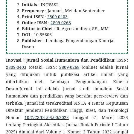
Initials
: INOVASI
Frequency
: Januari, Mei dan September
Print ISSN
:
2809-0403
Online ISSN
:
2809-0268
Editor in Chief
: R. Agrosamdhyo, SE., MM
DOI
: 10.55606
Publisher
: Lembaga Pengembangan Kinerja
Dosen
Inovasi : Jurnal Sosial Humaniora dan Pendidikan:
ISSN:
2809-0403
(cetak), ISSN:
2809-0268
(online) adalah jurnal
yang ditujukan untuk publikasi artikel ilmiah yang
diterbitkan oleh Lembaga Pengembangan Kinerja
Dosen.Jurnal ini adalah jurnal studi ilmu-ilmu Sosial
humaniora dan pendidikan yang bersifat peer-review dan
terbuka. Jurnal ini terakreditasi SINTA 4 (Surat Keputusan
Direktur Jenderal Pendidikan Tinggi, Riset, dan Teknologi
Nomor
10/C/C3/DT.05.00/2025
tanggal 21 Maret 2025
tentang Peringkat Akreditasi Jurnal Ilmiah Periode I Tahun
2025) dimulai dari Volume 1 Nomor 2 Tahun 2022 sampai