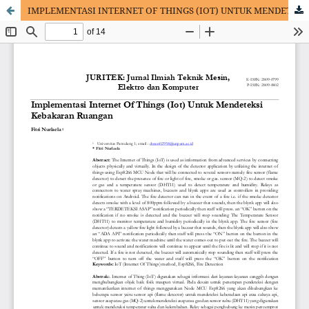
IMPLEMENTASI INTERNET OF THINGS (IOT) UNTUK MENDETEKSI KEBAKARAN RUANGAN