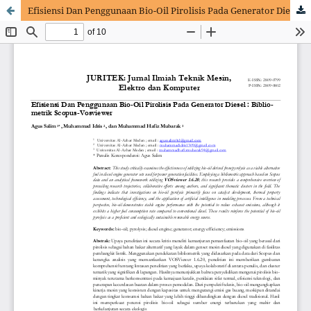
Efisiensi Dan Penggunaan Bio-Oil Pirolisis Pada Generator Diesel : Bibliometrik Scopus-Vosviewer