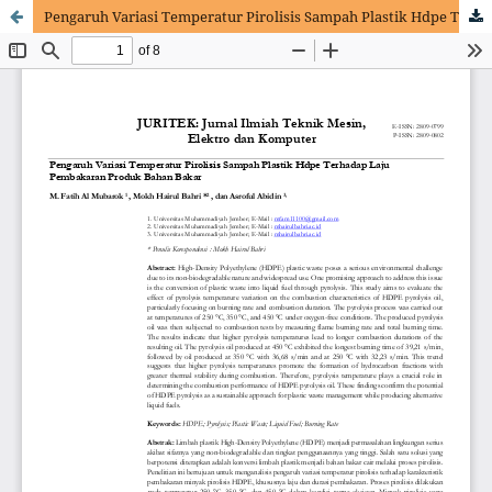
Pengaruh Variasi Temperatur Pirolisis Sampah Plastik Hdpe Terhadap Laju Pembakaran Produk Bahan Bakar