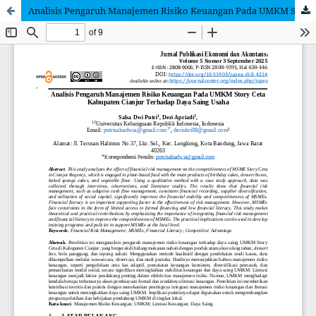
Analisis Pengaruh Manajemen Risiko Keuangan Pada UMKM Story Ceta Kabupaten Cianjur Terhadap Daya Saing Usaha