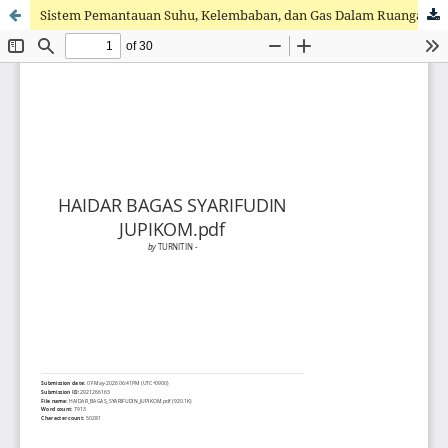
Sistem Pemantauan Suhu, Kelembaban, dan Gas Dalam Ruangan Berbasis Iot Menggunakan Nodemcu Esp8266