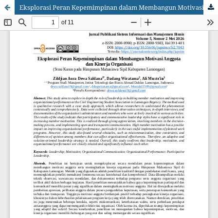
Eksplorasi Peran Kepemimpinan dalam Membangun Motivasi Anggota dan Kinerja Organisasi