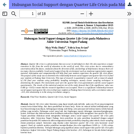
Hubungan Social Support dengan Quarter Life Crisis pada Mahasiswa Akhir Universitas Negeri Padang