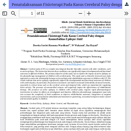
Penatalaksanaan Fisioterapi Pada Kasus Cerebral Palsy dengan Komorbiditas Epilepsi Aktif