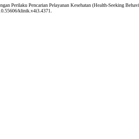
engan Perilaku Pencarian Pelayanan Kesehatan (Health-Seeking Behavi
:10.55606/klinik.v4i3.4371.