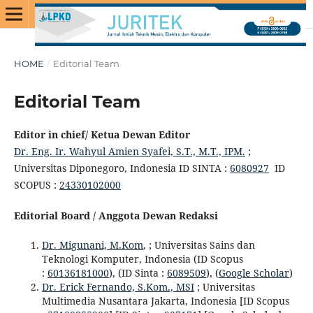
HOME
/
Editorial Team
Editorial Team
Editor in chief/ Ketua Dewan Editor
Dr. Eng. Ir. Wahyul Amien Syafei, S.T., M.T., IPM.
;
Universitas Diponegoro, Indonesia ID SINTA :
6080927
ID
SCOPUS :
24330102000
Editorial Board / Anggota Dewan Redaksi
Dr. Migunani, M.Kom
, ; Universitas Sains dan
Teknologi Komputer, Indonesia (ID Scopus
:
60136181000
), (ID Sinta :
6089509
), (
Google Scholar
)
Dr. Erick Fernando, S.Kom., MSI
; Universitas
Multimedia Nusantara Jakarta, Indonesia [ID Scopus