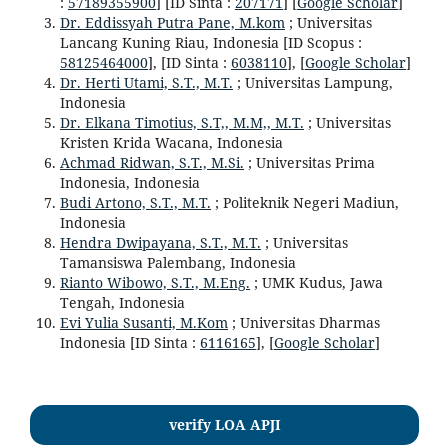
:
57189355900
] [ID Sinta :
207171
] [
Google Scholar
]
Dr. Eddissyah Putra Pane, M.kom
; Universitas
Lancang Kuning Riau, Indonesia [ID Scopus :
58125464000
], [ID Sinta :
6038110
], [
Google Scholar
]
Dr. Herti Utami, S.T., M.T.
; Universitas Lampung,
Indonesia
Dr. Elkana Timotius, S.T,, M.M,, M.T.
; Universitas
Kristen Krida Wacana, Indonesia
Achmad Ridwan, S.T., M.Si.
; Universitas Prima
Indonesia, Indonesia
Budi Artono, S.T., M.T.
; Politeknik Negeri Madiun,
Indonesia
Hendra Dwipayana, S.T., M.T.
; Universitas
Tamansiswa Palembang, Indonesia
Rianto Wibowo, S.T., M.Eng.
; UMK Kudus, Jawa
Tengah, Indonesia
Evi Yulia Susanti, M.Kom
; Universitas Dharmas
Indonesia [ID Sinta :
6116165
], [
Google Scholar
]
verify LOA APJI