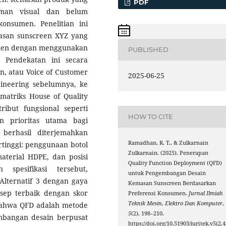
PDF
gaman visual dan belum
nsumen. Penelitian ini
san sunscreen XYZ yang
sumen dengan menggunakan
PUBLISHED
 Pendekatan ini secara
, atau Voice of Customer
2025-06-25
ngineering sebelumnya, ke
 matriks House of Quality
ibut fungsional seperti
HOW TO CITE
an prioritas utama bagi
 berhasil diterjemahkan
Ramadhan, R. T., & Zulkarnain
ertinggi: penggunaan botol
Zulkarnain. (2025). Penerapan
terial HDPE, dan posisi
Quality Function Deployment (QFD)
spesifikasi tersebut,
untuk Pengembangan Desain
 Alternatif 3 dengan gaya
Kemasan Sunscreen Berdasarkan
onsep terbaik dengan skor
Preferensi Konsumen.
Jurnal Ilmiah
Teknik Mesin, Elektro Dan Komputer
,
n bahwa QFD adalah metode
5
(2), 198–210.
mbangan desain berpusat
https://doi.org/10.51903/juritek.v5i2.