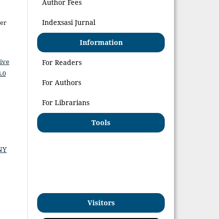
Author Fees
Indexsasi Jurnal
er
Information
ive
For Readers
.0
For Authors
For Librarians
Tools
NY
Visitors