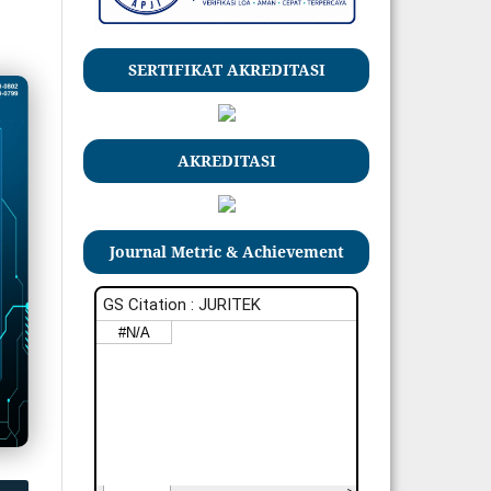
SERTIFIKAT AKREDITASI
AKREDITASI
Journal Metric & Achievement