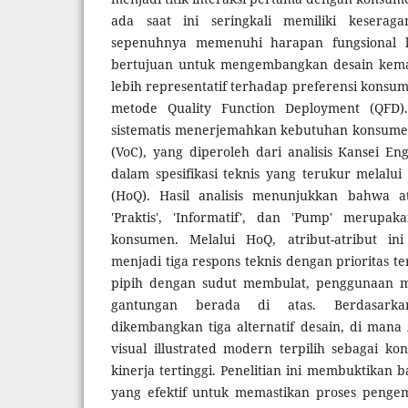
ada saat ini seringkali memiliki kesera
sepenuhnya memenuhi harapan fungsional ko
bertujuan untuk mengembangkan desain kema
lebih representatif terhadap preferensi kon
metode Quality Function Deployment (QFD).
sistematis menerjemahkan kebutuhan konsumen
(VoC), yang diperoleh dari analisis Kansei E
dalam spesifikasi teknis yang terukur melalui
(HoQ). Hasil analisis menunjukkan bahwa atr
'Praktis', 'Informatif', dan 'Pump' merupak
konsumen. Melalui HoQ, atribut-atribut ini
menjadi tiga respons teknis dengan prioritas t
pipih dengan sudut membulat, penggunaan ma
gantungan berada di atas. Berdasarkan 
dikembangkan tiga alternatif desain, di mana
visual illustrated modern terpilih sebagai k
kinerja tertinggi. Penelitian ini membuktika
yang efektif untuk memastikan proses penge