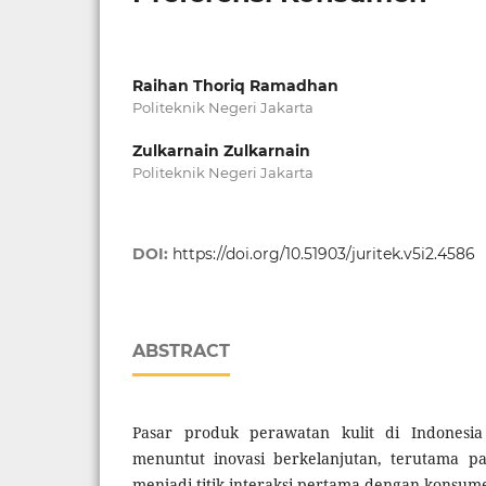
Raihan Thoriq Ramadhan
Politeknik Negeri Jakarta
Zulkarnain Zulkarnain
Politeknik Negeri Jakarta
DOI:
https://doi.org/10.51903/juritek.v5i2.4586
ABSTRACT
Pasar produk perawatan kulit di Indonesia
menuntut inovasi berkelanjutan, terutama 
menjadi titik interaksi pertama dengan konsu