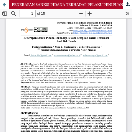
PENERAPAN SANKSI PIDANA TERHADAP PELAKU PENIPUAN DALAM TRANSAKSI JUAL BELI TANAH