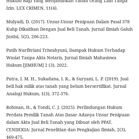
Hukum Bagi Yang Menjaminkan Tanah Orang Lain Tanpa
Izin. LEX CRIMEN, 11(4).
Mulyadi, D. (2017). Unsur-Unsur Penipuan Dalam Pasal 378
Kuhp Dikaitkan Dengan Jual Beli Tanah. Jurnal Ilmiah Galuh
Justisi, 5(2), 206-223.
Putih Nurfitriani Triwahyuni, Dampak Hukum Terhadap
Wasiat Tanpa Akta Notaris, Jurnal Ilmiah Mahasiswa
Hukum [JIMHUM] 2 (3), 2022.
Putra, I. M. H., Sukadana, I. K., & Suryani, L. P. (2019). Jual
beli hak milik atas tanah yang belum bersertifikat. Jurnal
Analogi Hukum, 1(3), 372-376.
Rohman, H., & Tondi, C. J. (2025). Perlindungan Hukum
Perdata Pemilik Tanah Atas Dasar Adanya Unsur Penipuan
dalam Akta Jual Beli Tanah yang Dibuat oleh PPAT.
CENDEKIA: Jurnal Penelitian dan Pengkajian Ilmiah, 2(3),
460-475.