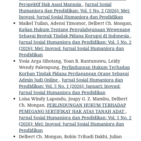
Perspektif Hak Asasi Manusia
,
Jurnal Sosial
Humaniora dan Pendidikan: Vol. 5 No. 2 (2026): Mei:
Inovasi: Jurnal Sosial Humaniora dan Pendidikan
Maikel Tuilan, Adensi Timomor, Delbert Ch. Mongan,
Kajian Hukum Tentang Penyalahgunaan Wewenang
Sebagai Bentuk Tindak Pidana Korupsi di Indonesia
,
Jurnal Sosial Humaniora dan Pendidikan: Vol. 5 No. 2
(2026): Mei: Inovasi: Jurnal Sosial Humaniora dan
Pendidikan
Yosia Arga Sihotang, Yoan B. Runtunuwu, Leidy
Wendy Palempung,
Perlindungan Hukum Terhadap
Korban Tindak Pidana Perdagangan Orang Sebagai
Admin Judi Online
,
Jurnal Sosial Humaniora dan
Pendidikan: Vol. 5 No. 1 (2026): Januari: Inovasi:
Jurnal Sosial Humaniora dan Pendidikan
Loisa Windy Lapondu, Joupy G. Z. Mambu, Delbert
Ch. Mongan,
PERLINDUNGAN HUKUM TERHADAP
PEMEGANG SERTIFIKAT HAK ATAS TANAH ADAT
,
Jurnal Sosial Humaniora dan Pendidikan: Vol. 5 No. 2
(2026): Mei: Inovasi: Jurnal Sosial Humaniora dan
Pendidikan
Delbert Ch. Mongan, Robin Trihadi Dakhi, Julian