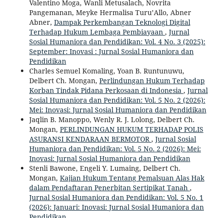
Valentino Moga, Wanli Metusalach, Novrita
Pangemanan, Meyke Hermalisa Turu’Allo, Abner
Abner,
Dampak Perkembangan Teknologi Digital
Terhadap Hukum Lembaga Pembiayaan
,
Jurnal
Sosial Humaniora dan Pendidikan: Vol. 4 No. 3 (2025):
September: Inovasi : Jurnal Sosial Humaniora dan
Pendidikan
Charles Semuel Komaling, Yoan B. Runtunuwu,
Delbert Ch. Mongan,
Perlindungan Hukum Terhadap
Korban Tindak Pidana Perkosaan di Indonesia
,
Jurnal
Sosial Humaniora dan Pendidikan: Vol. 5 No. 2 (2026):
Mei: Inovasi: Jurnal Sosial Humaniora dan Pendidikan
Jaqlin B. Manoppo, Wenly R. J. Lolong, Delbert Ch.
Mongan,
PERLINDUNGAN HUKUM TERHADAP POLIS
ASURANSI KENDARAAN BERMOTOR
,
Jurnal Sosial
Humaniora dan Pendidikan: Vol. 5 No. 2 (2026): Mei:
Inovasi: Jurnal Sosial Humaniora dan Pendidikan
Stenli Bawone, Engeli Y. Lumaing, Delbert Ch.
Mongan,
Kajian Hukum Tentang Pemalsuan Alas Hak
dalam Pendaftaran Penerbitan Sertipikat Tanah
,
Jurnal Sosial Humaniora dan Pendidikan: Vol. 5 No. 1
(2026): Januari: Inovasi: Jurnal Sosial Humaniora dan
Pendidikan