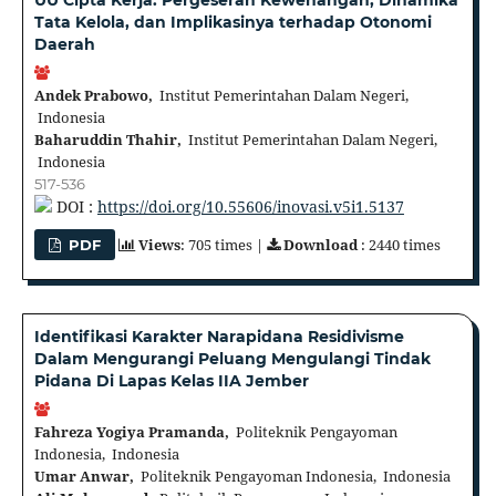
UU Cipta Kerja: Pergeseran Kewenangan, Dinamika
Tata Kelola, dan Implikasinya terhadap Otonomi
Daerah
Andek Prabowo,
Institut Pemerintahan Dalam Negeri,
Indonesia
Baharuddin Thahir,
Institut Pemerintahan Dalam Negeri,
Indonesia
517-536
DOI :
https://doi.org/10.55606/inovasi.v5i1.5137
Views
: 705 times |
Download
: 2440 times
PDF
Identifikasi Karakter Narapidana Residivisme
Dalam Mengurangi Peluang Mengulangi Tindak
Pidana Di Lapas Kelas IIA Jember
Fahreza Yogiya Pramanda,
Politeknik Pengayoman
Indonesia, Indonesia
Umar Anwar,
Politeknik Pengayoman Indonesia, Indonesia