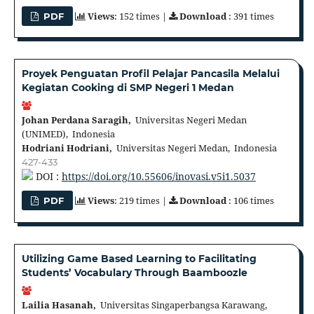
Views
: 152 times |
Download
: 391 times
PDF
Proyek Penguatan Profil Pelajar Pancasila Melalui
Kegiatan Cooking di SMP Negeri 1 Medan
Johan Perdana Saragih,
Universitas Negeri Medan
(UNIMED), Indonesia
Hodriani Hodriani,
Universitas Negeri Medan, Indonesia
427-433
DOI :
https://doi.org/10.55606/inovasi.v5i1.5037
Views
: 219 times |
Download
: 106 times
PDF
Utilizing Game Based Learning to Facilitating
Students’ Vocabulary Through Baamboozle
Lailia Hasanah,
Universitas Singaperbangsa Karawang,