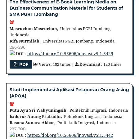
The Effectiveness of E-Book Learning Media on
Business Communication Material for Students of
SMK PGRI 1 Jombang
Masruchan Masruchan,
Universitas PGRI Jombang,
Indonesia
Rifa Nurmilah,
Universitas PGRI Jombang, Indonesia
286-296
DOI :
https://doi.org/10.55606/inovasi.v5i1.5429
Views
: 182 times |
Download
: 120 times
PDF
Studi Implementasi Aplikasi Pelaporan Orang Asing
(APOA)
Putu Ayu Sri Wahyuningsih,
Politeknik Imigrasi, Indonesia
Isidorus Anung Prabadhi,
Politeknik Imigrasi, Indonesia
Rasona Sunara Akbar,
Politeknik Imigrasi, Indonesia
297-308
DOI :
https://doi.org/10.55606/inovasi.v5i1.5442