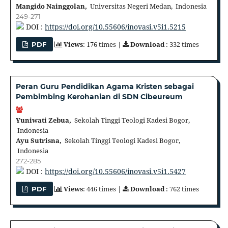
Mangido Nainggolan,
Universitas Negeri Medan, Indonesia
249-271
DOI :
https://doi.org/10.55606/inovasi.v5i1.5215
Views
: 176 times |
Download
: 332 times
PDF
Peran Guru Pendidikan Agama Kristen sebagai
Pembimbing Kerohanian di SDN Cibeureum
Yuniwati Zebua,
Sekolah Tinggi Teologi Kadesi Bogor,
Indonesia
Ayu Sutrisna,
Sekolah Tinggi Teologi Kadesi Bogor,
Indonesia
272-285
DOI :
https://doi.org/10.55606/inovasi.v5i1.5427
Views
: 446 times |
Download
: 762 times
PDF