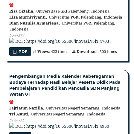
Risa Oktalia,
Universitas PGRI Palembang, Indonesia
Liza Murniviyanti,
Universitas PGRI Palembang, Indonesia
Dian Nuzulia Armariena,
Universitas PGRI Palembang,
Indonesia
364-377
DOI :
https://doi.org/10.55606/inovasi.v5i1.4703
Views
: 423 times |
Download
: 500 times
PDF
Pengembangan Media Kalender Keberagaman
Budaya Terhadap Hasil Belajar Peserta Didik Pada
Pembelajaran Pendidikan Pancasila SDN Panjang
Wetan 01
Fajriatun Nazilla,
Universitas Negeri Semarang, Indonesia
Tri Astuti,
Universitas Negeri Semarang, Indonesia
378-393
DOI :
https://doi.org/10.55606/inovasi.v5i1.4960