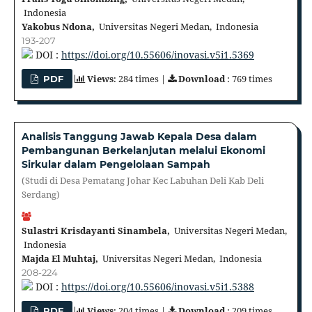
Indonesia
Yakobus Ndona,
Universitas Negeri Medan, Indonesia
193-207
DOI :
https://doi.org/10.55606/inovasi.v5i1.5369
Views
: 284 times |
Download
: 769 times
PDF
Analisis Tanggung Jawab Kepala Desa dalam
Pembangunan Berkelanjutan melalui Ekonomi
Sirkular dalam Pengelolaan Sampah
(Studi di Desa Pematang Johar Kec Labuhan Deli Kab Deli
Serdang)
Sulastri Krisdayanti Sinambela,
Universitas Negeri Medan,
Indonesia
Majda El Muhtaj,
Universitas Negeri Medan, Indonesia
208-224
DOI :
https://doi.org/10.55606/inovasi.v5i1.5388
Views
: 204 times |
Download
: 209 times
PDF