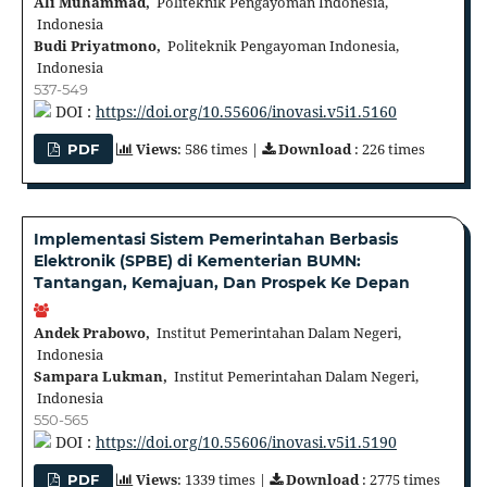
Ali Muhammad,
Politeknik Pengayoman Indonesia,
Indonesia
Budi Priyatmono,
Politeknik Pengayoman Indonesia,
Indonesia
537-549
DOI :
https://doi.org/10.55606/inovasi.v5i1.5160
Views
: 586 times |
Download
: 226 times
PDF
Implementasi Sistem Pemerintahan Berbasis
Elektronik (SPBE) di Kementerian BUMN:
Tantangan, Kemajuan, Dan Prospek Ke Depan
Andek Prabowo,
Institut Pemerintahan Dalam Negeri,
Indonesia
Sampara Lukman,
Institut Pemerintahan Dalam Negeri,
Indonesia
550-565
DOI :
https://doi.org/10.55606/inovasi.v5i1.5190
Views
: 1339 times |
Download
: 2775 times
PDF