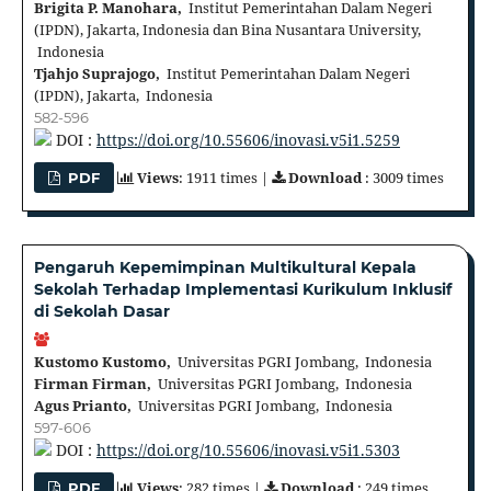
Brigita P. Manohara,
Institut Pemerintahan Dalam Negeri
(IPDN), Jakarta, Indonesia dan Bina Nusantara University,
Indonesia
Tjahjo Suprajogo,
Institut Pemerintahan Dalam Negeri
(IPDN), Jakarta, Indonesia
582-596
DOI :
https://doi.org/10.55606/inovasi.v5i1.5259
Views
: 1911 times |
Download
: 3009 times
PDF
Pengaruh Kepemimpinan Multikultural Kepala
Sekolah Terhadap Implementasi Kurikulum Inklusif
di Sekolah Dasar
Kustomo Kustomo,
Universitas PGRI Jombang, Indonesia
Firman Firman,
Universitas PGRI Jombang, Indonesia
Agus Prianto,
Universitas PGRI Jombang, Indonesia
597-606
DOI :
https://doi.org/10.55606/inovasi.v5i1.5303
Views
: 282 times |
Download
: 249 times
PDF