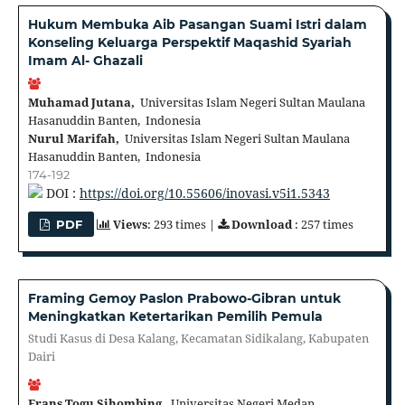
Hukum Membuka Aib Pasangan Suami Istri dalam
Konseling Keluarga Perspektif Maqashid Syariah
Imam Al- Ghazali
Muhamad Jutana,
Universitas Islam Negeri Sultan Maulana
Hasanuddin Banten, Indonesia
Nurul Marifah,
Universitas Islam Negeri Sultan Maulana
Hasanuddin Banten, Indonesia
174-192
DOI :
https://doi.org/10.55606/inovasi.v5i1.5343
Views
: 293 times |
Download
: 257 times
PDF
Framing Gemoy Paslon Prabowo-Gibran untuk
Meningkatkan Ketertarikan Pemilih Pemula
Studi Kasus di Desa Kalang, Kecamatan Sidikalang, Kabupaten
Dairi
Frans Togu Sihombing,
Universitas Negeri Medan,