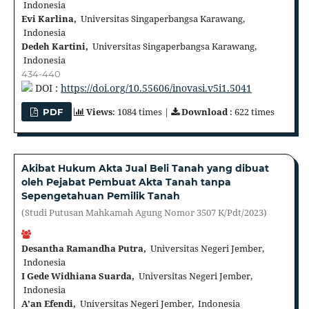
Indonesia
Evi Karlina,
Universitas Singaperbangsa Karawang,
Indonesia
Dedeh Kartini,
Universitas Singaperbangsa Karawang,
Indonesia
434-440
DOI :
https://doi.org/10.55606/inovasi.v5i1.5041
Views
: 1084 times |
Download
: 622 times
PDF
Akibat Hukum Akta Jual Beli Tanah yang dibuat
oleh Pejabat Pembuat Akta Tanah tanpa
Sepengetahuan Pemilik Tanah
(Studi Putusan Mahkamah Agung Nomor 3507 K/Pdt/2023)
Desantha Ramandha Putra,
Universitas Negeri Jember,
Indonesia
I Gede Widhiana Suarda,
Universitas Negeri Jember,
Indonesia
A’an Efendi,
Universitas Negeri Jember, Indonesia