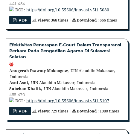
441-454
DOI :
https://doi.org/10.55606/inovasi.v5i1.5080
Views
: 368 times |
Download
: 666 times
PDF
Efektivitas Penerapan E-Court Dalam Transparansi
Perkara Pada Pengadilan Agama Di Sulawesi
Selatan
Anugerah Esawaty Mokoagow,
UIN Alauddin Makassar,
Indonesia
Asni Asni,
UIN Alauddin Makassar, Indonesia
Subehan Khalik,
UIN Alauddin Makassar, Indonesia
455-470
DOI :
https://doi.org/10.55606/inovasi.v5i1.5107
Views
: 729 times |
Download
: 1080 times
PDF