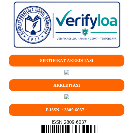
SERTIFIKAT AKREDITASI
AKREDITASI
E-ISSN .:
2809-6037
:.