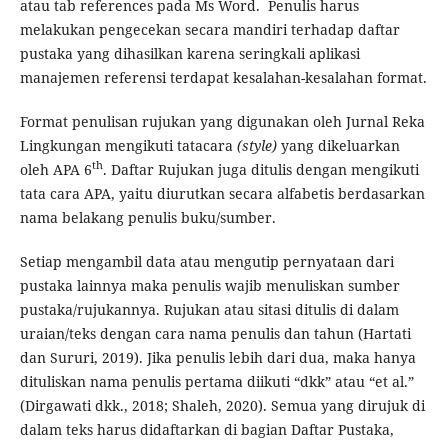
atau tab references pada Ms Word. Penulis harus
melakukan pengecekan secara mandiri terhadap daftar
pustaka yang dihasilkan karena seringkali aplikasi
manajemen referensi terdapat kesalahan-kesalahan format.
Format penulisan rujukan yang digunakan oleh Jurnal Reka
Lingkungan mengikuti tatacara
(style)
yang dikeluarkan
th
oleh APA 6
. Daftar Rujukan juga ditulis dengan mengikuti
tata cara APA, yaitu diurutkan secara alfabetis berdasarkan
nama belakang penulis buku/sumber.
Setiap mengambil data atau mengutip pernyataan dari
pustaka lainnya maka penulis wajib menuliskan sumber
pustaka/rujukannya. Rujukan atau sitasi ditulis di dalam
uraian/teks dengan cara nama penulis dan tahun (Hartati
dan Sururi, 2019). Jika penulis lebih dari dua, maka hanya
dituliskan nama penulis pertama diikuti “dkk” atau “et al.”
(Dirgawati dkk., 2018; Shaleh, 2020). Semua yang dirujuk di
dalam teks harus didaftarkan di bagian Daftar Pustaka,