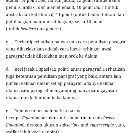
adalah 14 point
bold
(untuk judul), 12 point (untuk nama
penulis, afiliasi, dan alamat email), 10 point
italic
(untuk
abstrak dan kata kunci), 11 point (untuk badan tulisan dan
judul bagian
maupun subbagian), serta 10 point
(untuk
headers
dan
footers
).
c. Perlu diperhatikan bahwa tata cara penulisan paragraf
yang diberlakukan adalah cara lurus, sehingga awal
paragraf tidak diletakkan menjorok ke dalam.
d. Beri jarak 1 spasi (12 point) antar paragraf. Perhatikan
juga ketentuan penulisan paragraf yang baik, antara lain
jumlah kalimat dalam setiap paragraf, adanya kalimat
utama, satu paragraf mengandung hanya satu gagasan
utama, dan ketentuan baku lainnya.
e. Rumus-rumus matematika harus
berupa
Equation
berukuran 11 point (menu tab
Insert
Equation
), dengan ukuran
subscripts
and
superscripts
yang
sedikit lebih kecil (9 point).