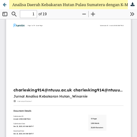
Analisa Daerah Kebakaran Hutan Pulau Sumatera dengan K-Means Clustering Metode CRISP-DM