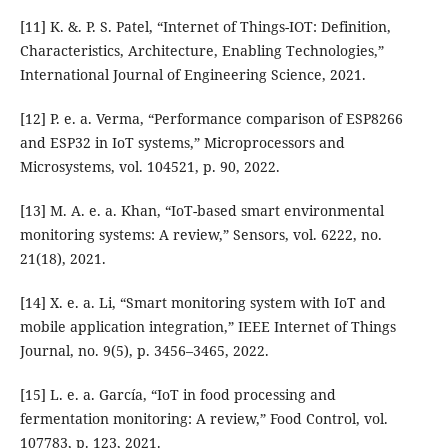
[11] K. &. P. S. Patel, “Internet of Things-IOT: Definition,
Characteristics, Architecture, Enabling Technologies,”
International Journal of Engineering Science, 2021.
[12] P. e. a. Verma, “Performance comparison of ESP8266
and ESP32 in IoT systems,” Microprocessors and
Microsystems, vol. 104521, p. 90, 2022.
[13] M. A. e. a. Khan, “IoT-based smart environmental
monitoring systems: A review,” Sensors, vol. 6222, no.
21(18), 2021.
[14] X. e. a. Li, “Smart monitoring system with IoT and
mobile application integration,” IEEE Internet of Things
Journal, no. 9(5), p. 3456–3465, 2022.
[15] L. e. a. García, “IoT in food processing and
fermentation monitoring: A review,” Food Control, vol.
107783, p. 123, 2021.