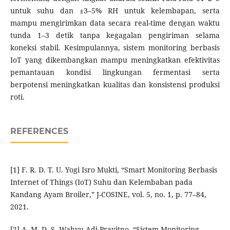
untuk suhu dan ±3–5% RH untuk kelembapan, serta
mampu mengirimkan data secara real-time dengan waktu
tunda 1–3 detik tanpa kegagalan pengiriman selama
koneksi stabil. Kesimpulannya, sistem monitoring berbasis
IoT yang dikembangkan mampu meningkatkan efektivitas
pemantauan kondisi lingkungan fermentasi serta
berpotensi meningkatkan kualitas dan konsistensi produksi
roti.
REFERENCES
[1] F. R. D. T. U. Yogi Isro Mukti, “Smart Monitoring Berbasis
Internet of Things (IoT) Suhu dan Kelembaban pada
Kandang Ayam Broiler,” J-COSINE, vol. 5, no. 1, p. 77–84,
2021.
[2] A. M. D. S. Wahyu Adi Prayitno, “Sistem Monitoring