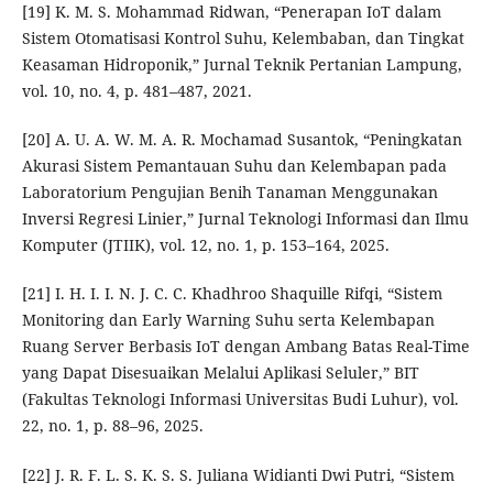
[19] K. M. S. Mohammad Ridwan, “Penerapan IoT dalam
Sistem Otomatisasi Kontrol Suhu, Kelembaban, dan Tingkat
Keasaman Hidroponik,” Jurnal Teknik Pertanian Lampung,
vol. 10, no. 4, p. 481–487, 2021.
[20] A. U. A. W. M. A. R. Mochamad Susantok, “Peningkatan
Akurasi Sistem Pemantauan Suhu dan Kelembapan pada
Laboratorium Pengujian Benih Tanaman Menggunakan
Inversi Regresi Linier,” Jurnal Teknologi Informasi dan Ilmu
Komputer (JTIIK), vol. 12, no. 1, p. 153–164, 2025.
[21] I. H. I. I. N. J. C. C. Khadhroo Shaquille Rifqi, “Sistem
Monitoring dan Early Warning Suhu serta Kelembapan
Ruang Server Berbasis IoT dengan Ambang Batas Real-Time
yang Dapat Disesuaikan Melalui Aplikasi Seluler,” BIT
(Fakultas Teknologi Informasi Universitas Budi Luhur), vol.
22, no. 1, p. 88–96, 2025.
[22] J. R. F. L. S. K. S. S. Juliana Widianti Dwi Putri, “Sistem