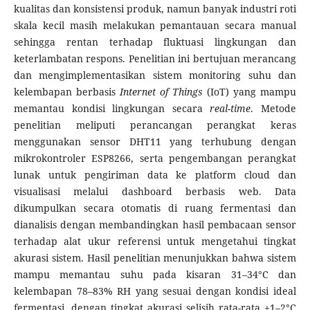
kualitas dan konsistensi produk, namun banyak industri roti
skala kecil masih melakukan pemantauan secara manual
sehingga rentan terhadap fluktuasi lingkungan dan
keterlambatan respons. Penelitian ini bertujuan merancang
dan mengimplementasikan sistem monitoring suhu dan
kelembapan berbasis
Internet of Things
(IoT) yang mampu
memantau kondisi lingkungan secara
real-time
. Metode
penelitian meliputi perancangan perangkat keras
menggunakan sensor DHT11 yang terhubung dengan
mikrokontroler ESP8266, serta pengembangan perangkat
lunak untuk pengiriman data ke platform cloud dan
visualisasi melalui dashboard berbasis web. Data
dikumpulkan secara otomatis di ruang fermentasi dan
dianalisis dengan membandingkan hasil pembacaan sensor
terhadap alat ukur referensi untuk mengetahui tingkat
akurasi sistem. Hasil penelitian menunjukkan bahwa sistem
mampu memantau suhu pada kisaran 31–34°C dan
kelembapan 78–83% RH yang sesuai dengan kondisi ideal
fermentasi, dengan tingkat akurasi selisih rata-rata ±1–2°C