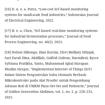
[16] D. A. e. a. Putra, “Low-cost IoT-based monitoring
systems for small-scale food industries,” Indonesian Journal
of Electrical Engineering, 2022.
[17] H. e. a. Chen, “IoT-based real-time monitoring systems
for industrial fermentation processes,” Journal of Food
Process Engineering, no. 46(2), 2023.
[18] Nelson Silitonga, Dian Kurnia, Elvri Melliaty Sitinjak,
Sari Farah Dina, Abdillah, Golfrid Gultom, Harmileni, Rycce
Sylviana Pratikha, Yanto, Muhammad Iqbal Harapan
Muslim Siregar, “Implementasi Internet of Things (IoT)
dalam Sistem Pengontrolan Suhu Otomatis Berbasis
Mikrokontroler pada Alat Proofer untuk Pengembang
Adonan Roti di UMKM Pizza Oei Oei and Patisserie,” Journal
of Golden Generation Abdimas, vol. 1, no. 2, p. 228–231,
2025.