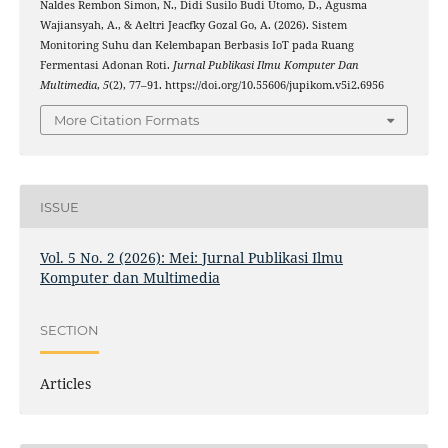
Naldes Rembon Simon, N., Didi Susilo Budi Utomo, D., Agusma
Wajiansyah, A., & Aeltri Jeacfky Gozal Go, A. (2026). Sistem
Monitoring Suhu dan Kelembapan Berbasis IoT pada Ruang
Fermentasi Adonan Roti.
Jurnal Publikasi Ilmu Komputer Dan
Multimedia
,
5
(2), 77–91. https://doi.org/10.55606/jupikom.v5i2.6956
More Citation Formats
ISSUE
Vol. 5 No. 2 (2026): Mei: Jurnal Publikasi Ilmu
Komputer dan Multimedia
SECTION
Articles