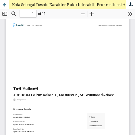
Kala Sebagai Desain Karakter Buku Interaktif Prokrastinasi Akademik Untuk Mahasiswa 18-25 Tahun