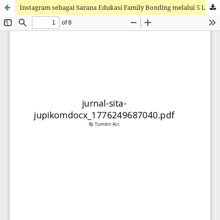
Instagram sebagai Sarana Edukasi Family Bonding melalui 5 Love Languages