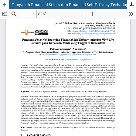
Pengaruh Financial Stress dan Financial Self-Efficecy Terhadap Work Life Balance pada Karyawan Muda yang Tinggal di Rancaekek