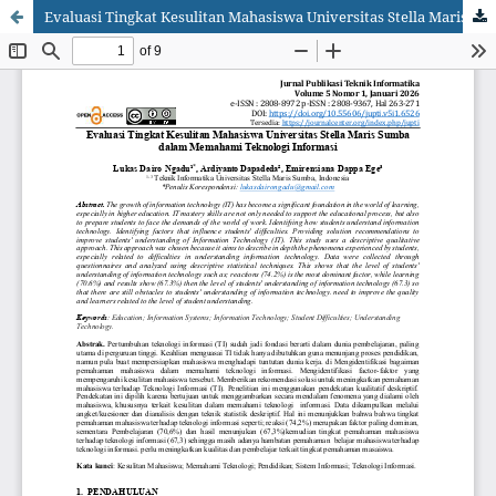
Evaluasi Tingkat Kesulitan Mahasiswa Universitas Stella Maris Sumba dalam Memahami Teknologi Informasi