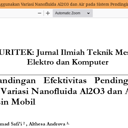
nggunakan Variasi Nanofluida Al2O3 dan Air pada Sistem Pendingi