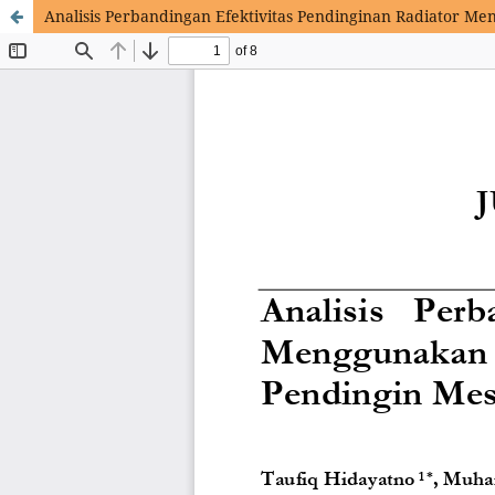
Analisis Perbandingan Efektivitas Pendinginan Radiator Me