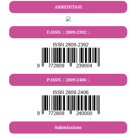
AKREDITASI
E-ISSN .:
2809-2392
:.
P-ISSN .:
2809-2406
:.
Submissions