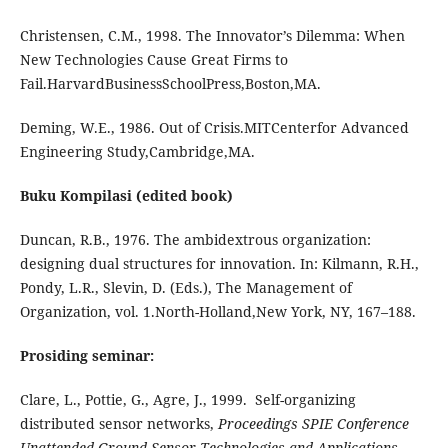
Christensen, C.M., 1998. The Innovator’s Dilemma: When
New Technologies Cause Great Firms to
Fail.HarvardBusinessSchoolPress,Boston,MA.
Deming, W.E., 1986. Out of Crisis.MITCenterfor Advanced
Engineering Study,Cambridge,MA.
Buku Kompilasi (edited book)
Duncan, R.B., 1976. The ambidextrous organization:
designing dual structures for innovation. In: Kilmann, R.H.,
Pondy, L.R., Slevin, D. (Eds.), The Management of
Organization, vol. 1.North-Holland,New York, NY, 167–188.
Prosiding seminar:
Clare, L., Pottie, G., Agre, J., 1999. Self-organizing
distributed sensor networks,
Proceedings SPIE Conference
Unattended Ground Sensor Technologies and Applications
,