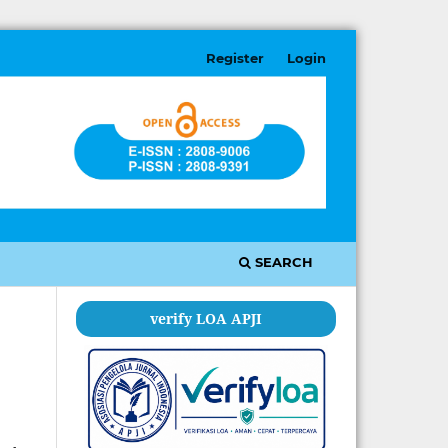
Register
Login
SEARCH
verify LOA APJI