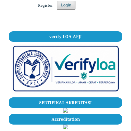
Register
Login
verify LOA APJI
SERTIFIKAT AKREDITASI
Accreditation