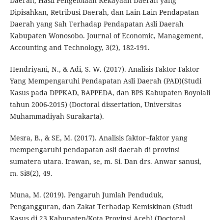
Daerah, Hasil Pengelolaan Kekayaan Daerah yang
Dipisahkan, Retribusi Daerah, dan Lain-Lain Pendapatan
Daerah yang Sah Terhadap Pendapatan Asli Daerah
Kabupaten Wonosobo. Journal of Economic, Management,
Accounting and Technology, 3(2), 182-191.
Hendriyani, N., & Adi, S. W. (2017). Analisis Faktor-Faktor
Yang Mempengaruhi Pendapatan Asli Daerah (PAD)(Studi
Kasus pada DPPKAD, BAPPEDA, dan BPS Kabupaten Boyolali
tahun 2006-2015) (Doctoral dissertation, Universitas
Muhammadiyah Surakarta).
Mesra, B., & SE, M. (2017). Analisis faktor–faktor yang
mempengaruhi pendapatan asli daerah di provinsi
sumatera utara. Irawan, se, m. Si. Dan drs. Anwar sanusi,
m. Si8(2), 49.
Muna, M. (2019). Pengaruh Jumlah Penduduk,
Pengangguran, dan Zakat Terhadap Kemiskinan (Studi
Kasus di 23 Kabupaten/Kota Provinsi Aceh) (Doctoral