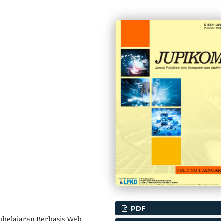
PDF
mbelajaran Berbasis Web,