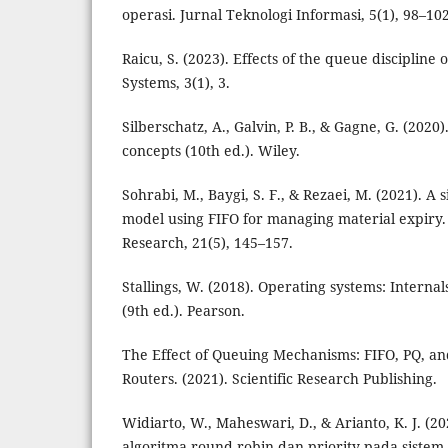
operasi. Jurnal Teknologi Informasi, 5(1), 98–102
Raicu, S. (2023). Effects of the queue disciplin
Systems, 3(1), 3.
Silberschatz, A., Galvin, P. B., & Gagne, G. (2020
concepts (10th ed.). Wiley.
Sohrabi, M., Baygi, S. F., & Rezaei, M. (2021). A
model using FIFO for managing material expiry
Research, 21(5), 145–157.
Stallings, W. (2018). Operating systems: Internal
(9th ed.). Pearson.
The Effect of Queuing Mechanisms: FIFO, PQ, 
Routers. (2021). Scientific Research Publishing.
Widiarto, W., Maheswari, D., & Arianto, K. J. (2
algoritma round robin dan priority pada sistem