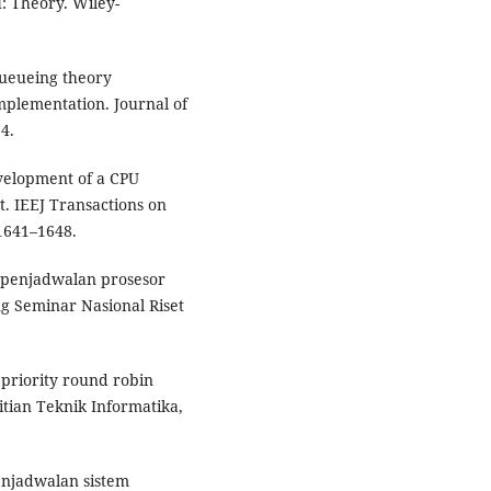
I: Theory. Wiley-
 Queueing theory
mplementation. Journal of
4.
evelopment of a CPU
t. IEEJ Transactions on
 1641–1648.
ik penjadwalan prosesor
ng Seminar Nasional Riset
f priority round robin
itian Teknik Informatika,
penjadwalan sistem