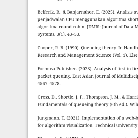
Belferik, R., & Banjarnahor, E. (2025). Analisis 
penjadwalan CPU menggunakan algoritma shorte
algoritma round robin. JDMIS: Journal of Data 
Systems, 3(1), 43–53.
Cooper, R. B. (1990). Queueing theory. In Hand
Research and Management Science (Vol. 1). Else
Formosa Publisher. (2023). Analysis of first in f
packet queuing. East Asian Journal of Multidisci
4567–4578.
Gross, D., Shortle, J. F., Thompson, J. M., & Harri
Fundamentals of queueing theory (6th ed.). Wil
Jungmann, T. (2021). Implementation of a web-b
for algorithm visualization. Technical Universit