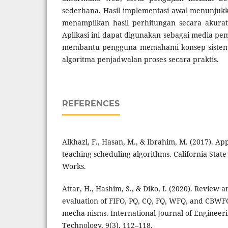
sederhana. Hasil implementasi awal menunju
menampilkan hasil perhitungan secara akurat 
Aplikasi ini dapat digunakan sebagai media pem
membantu pengguna memahami konsep sistem
algoritma penjadwalan proses secara praktis.
REFERENCES
Alkhazl, F., Hasan, M., & Ibrahim, M. (2017). App
teaching scheduling algorithms. California State
Works.
Attar, H., Hashim, S., & Diko, I. (2020). Review
evaluation of FIFO, PQ, CQ, FQ, WFQ, and CBWF
mecha-nisms. International Journal of Engineer
Technology, 9(3), 112–118.