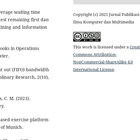
average waiting time
Copyright (c) 2025 Jurnal Publikasi
st remaining first dan
Ilmu Komputer dan Multimedia
Mining and Information
This work is licensed under a
Creat
books in Operations
Commons Attribution-
vier.
NonCommercial-ShareAlike 4.0
International License
.
irst out (FIFO) bandwidth
plinary Research, 2(10),
s, C. M. (2023).
ey.
ased exercise platform
y of Munich.