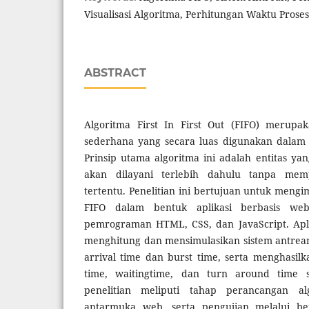
Visualisasi Algoritma, Perhitungan Waktu Proses
ABSTRACT
Algoritma First In First Out (FIFO) merup
sederhana yang secara luas digunakan dalam 
Prinsip utama algoritma ini adalah entitas ya
akan dilayani terlebih dahulu tanpa memp
tertentu. Penelitian ini bertujuan untuk meng
FIFO dalam bentuk aplikasi berbasis w
pemrograman HTML, CSS, dan JavaScript. Apli
menghitung dan mensimulasikan sistem antrea
arrival time dan burst time, serta menghasil
time, waitingtime, dan turn around time s
penelitian meliputi tahap perancangan a
antarmuka web, serta pengujian melalui be