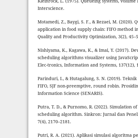
Kleinrock, L. (1975). Queueing systems, volume 
Interscience.
Motamedi, Z., Baygi, S. F., & Rezaei, M. (2020).
application in food supply chain: FIFO method i
Quality and Productivity Optimization, 3(2), 45–5
Nishiyama, K., Kagawa, K., & Imai, Y. (2017). D
scheduling algorithms visualizer using JavaScrip
Elec-tronics, Information and Systems, 137(12),
Parinduri, I., & Hutagalung, S. N. (2019). Tekn
FIFO, SJF non-preemptive, round robin. Prosidi
Information Science (SENARIS).
Putra, T. D., & Purnomo, R. (2022). Simulation o
scheduling algorithm. Sinkron: Jurnal dan Penel
7(4), 2170–2181.
Putri, R. A. (2021). Aplikasi simulasi algoritma 