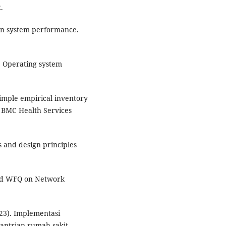
.
e on system performance.
). Operating system
 simple empirical inventory
. BMC Health Services
s and design principles
and WFQ on Network
023). Implementasi
 antrian rumah sakit.