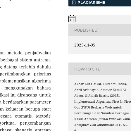
PLAGIARISME
.
PUBLISHED
2025-11-05
akan metode penjadwalan
berbagai sistem antrean.
ng datang terlebih dahulu
HOW TO CITE
ertimbangkan prioritas
implementasikan algoritma
Akbar Alif Haikal, Zulfahmi Indra,
eb menggunakan bahasa
Azril Arfansyah, Ammar Kamil Al
kasi ini dirancang untuk
Abror, & Aldrik Bastio. (2025).
n berdasarkan parameter
Implementasi Algoritma First In Firs
Out (FIFO) Berbasis Web untuk
kan keluaran berupa start
Perhitungan dan Simulasi Berbagai
ecara otomatis. Metode
Kasus Antrean.
Jurnal Publikasi Ilmu
lgoritma, pengembangan
Komputer Dan Multimedia
,
5
(1), 53–
rbagai skenario antrean
61.