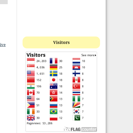
Visitors
ive