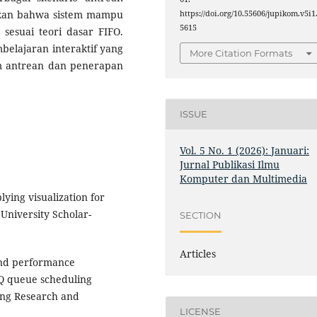
kkan bahwa sistem mampu
https://doi.org/10.55606/jupikom.v5i1
5615
sesuai teori dasar FIFO.
belajaran interaktif yang
More Citation Formats
 antrean dan penerapan
ISSUE
Vol. 5 No. 1 (2026): Januari:
Jurnal Publikasi Ilmu
Komputer dan Multimedia
lying visualization for
 University Scholar-
SECTION
Articles
 and performance
Q queue scheduling
ing Research and
LICENSE