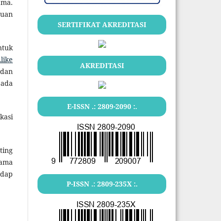
ama.
tuan
SERTIFIKAT AKREDITASI
ntuk
like
AKREDITASI
 dan
pada
E-ISSN .:
2809-2090
:.
kasi
ting
lama
adap
P-ISSN .:
2809-235X
:.