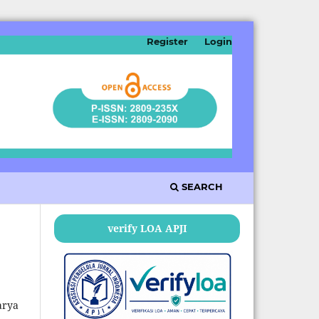
Register
Login
SEARCH
verify LOA APJI
arya