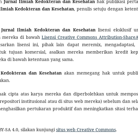
an
Jurnal Ilmiah Kedokteran dan Kesehatan
hak publikasi pert
 Ilmiah Kedokteran dan Kesehatan
, penulis setuju dengan keten
n
Jurnal Ilmiah Kedokteran dan Kesehatan
lisensi eksklusif u
ya mereka di bawah
Lisensi Creative Commons Attribution-ShareA
sarkan lisensi ini, pihak lain dapat meremix, mengadaptasi,
uk tujuan komersial, asalkan mereka memberikan kredit ke
eka di bawah ketentuan yang sama.
 Kedokteran dan Kesehatan
akan memegang hak untuk publi
ukan.
hak cipta atas karya mereka dan diperbolehkan untuk mempos
repositori institusional atau di situs web mereka) sebelum dan se
menghasilkan pertukaran produktif dan meningkatkan sitasi terh
BY-SA 4.0, silakan kunjungi
situs web Creative Commons
.