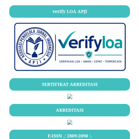
verify LOA APJI
SERTIFIKAT AKREDITASI
AKREDITASI
E-ISSN .:
2809-2090
:.